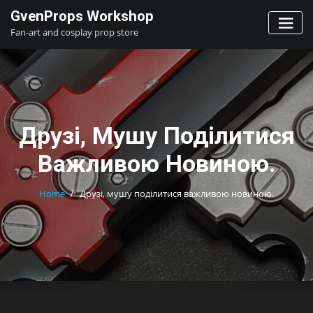
Skip
GvenProps Workshop
to
Fan-art and cosplay prop store
content
Друзі, Мушу Поділитися
Важливою Новиною.
Home
Друзі, мушу поділитися важливою новиною.