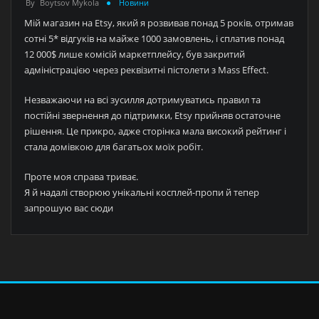
By
Boytsov Mykola
Новини
Мій магазин на Etsy, який я розвивав понад 5 років, отримав
сотні 5* відгуків на майже 1000 замовлень, і сплатив понад
12 000$ лише комісій маркетплейсу, був закритий
адміністрацією через реквізитні пістолети з Mass Effect.
Незважаючи на всі зусилля дотримуватись правил та
постійні звернення до підтримки, Etsy прийняв остаточне
рішення. Це прикро, адже сторінка мала високий рейтинг і
стала домівкою для багатьох моїх робіт.
Проте моя справа триває.
Я й надалі створюю унікальні косплей-пропи й тепер
запрошую вас сюди